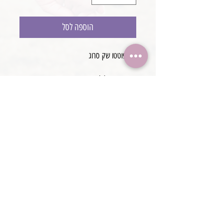
הוספה לסל
סט פוטטו שק סרוג
סופר נוח וקל לשימוש
פשוט להלביש על עיטוף בסיס
פריט ייחודי בJB photo props
עבודת יד
@boaronjulia jbphotoprops @
כתובת החנות: קיסריה, ישראל