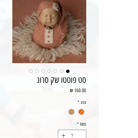
סט פוטטו שק סרוג
מחיר
צבע
*
כמות
*