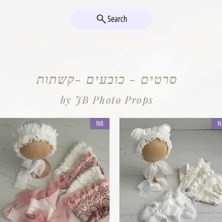
Search
גיל שנה
JB Academy
השכרת סטודיו
סרטים - כובעים -קשתות
by JB Photo Props
NB
N