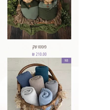
פוטטו שק
מחיר
NB