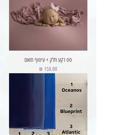
סט רקע חלק + עיטוף תואם
מחיר