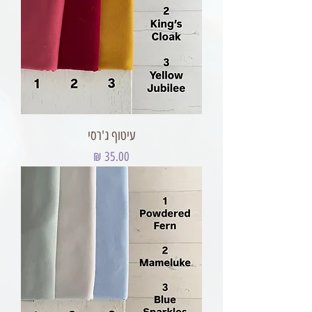
עיטוף ג'רסי
מחיר