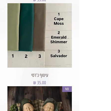
עיטוף ג'רסי
מחיר
NB