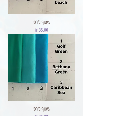
עיטוף ג'רסי
מחיר
עיטוף ג'רסי