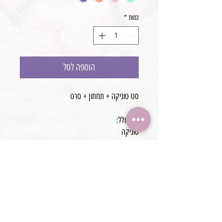
כמות
*
הוספה לסל
סט טוניקה + תחתון + סרט
סט כולל:
טוניקה
סרט פפיון רשת
תחתון בצבע תואם
מידה- גיל שנה
עבודת יד