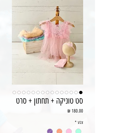
סט טוניקה + תחתון + סרט
מחיר
צבע
*