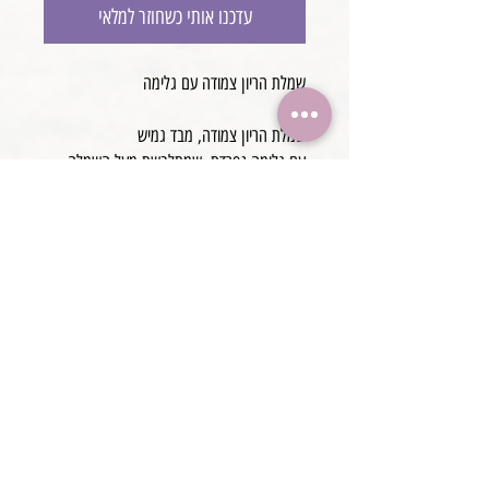
עדכנו אותי כשחוזר למלאי
שמלת הריון צמודה עם גלימה
שמלת הריון צמודה, מבד גמיש
עם גלימה נפרדת, שמתלבשת מעל השמלה
מידה L
צבע ורוד
@boaronjulia jbphotoprops @
כתובת החנות: קיסריה, ישראל