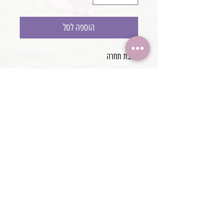
הוספה לסל
שכבת תחרה
מתאימה כעיטוף, קישוט סל, קצה האביזר, וכו
@boaronjulia jbphotoprops @
כתובת החנות: קיסריה, ישראל