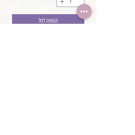
הוספה לסל
רקע לפוף משובץ
@boaronjulia jbphotoprops @
כתובת החנות: קיסריה, ישראל
2020 כל הזכויות שמורות ליולי בוארון
boaronjulia@gmail.com