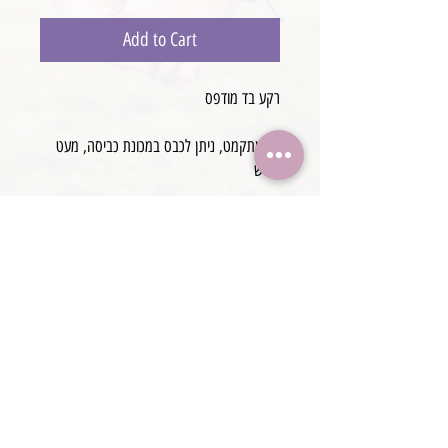
Add to Cart
רקע בד מודפס
לא מתקמט, ניתן לכבס במכונת כביסה, מעט
גמיש
ניתן לשמור מקופל אחרי גיהוץ ראשוני - לא
מתקמט
מידה 210*150 ס״מ
@boaronjulia jbphotoprops @