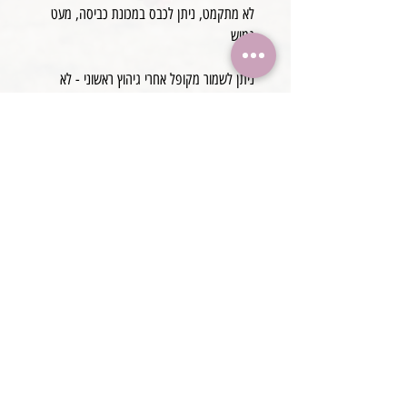
לא מתקמט, ניתן לכבס במכונת כביסה, מעט
גמיש
ניתן לשמור מקופל אחרי גיהוץ ראשוני - לא
מתקמט
מידה 210*150 ס״מ
@boaronjulia jbphotoprops @
כתובת החנות: קיסריה, ישראל
2020 כל הזכויות שמורות ליולי בוארון