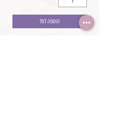
הוספה לסל
קערה בשילוב חבלים
קוטר 32 ס״מ
עומק 15 ס״מ
@boaronjulia jbphotoprops @
כתובת החנות: קיסריה, ישראל