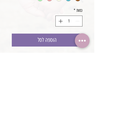
כמות
*
הוספה לסל
עיטוף טקסטורה
עיטוף חיצוני,
יכול לשמש ככיסוי עיטוף בסיס, שמיכה לתינוק
או דקורציה לסט
@boaronjulia jbphotoprops @
כתובת החנות: קיסריה, ישראל