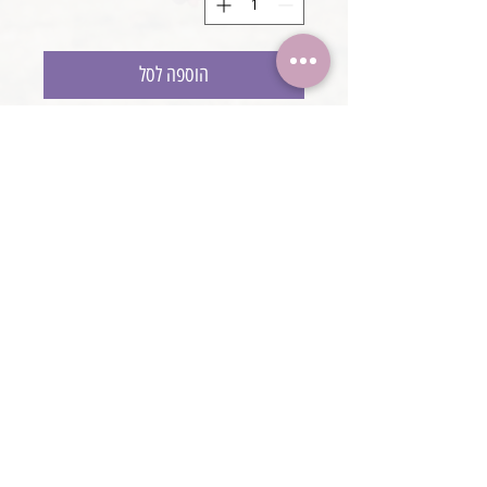
הוספה לסל
סרט תחרה ראש מלא
עבודת יד
@boaronjulia jbphotoprops @
כתובת החנות: קיסריה, ישראל
2020 כל הזכויות שמורות ליולי בוארון