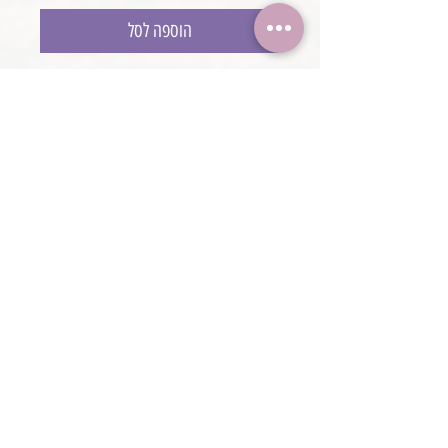
הוספה לסל
סרט שושנים
עבודת יד
@boaronjulia jbphotoprops @
כתובת החנות: קיסריה, ישראל
2020 כל הזכויות שמורות ליולי בוארון
boaronjulia@gmail.com