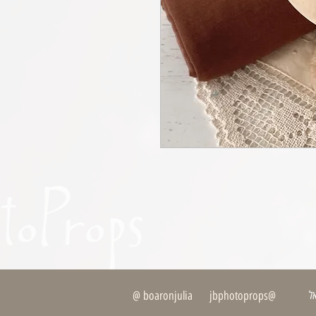
ל
@boaronjulia jbphotoprops @