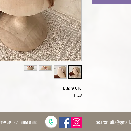
סרט שושנים
עבודת יד
boaronjulia@gmail
כתובת החנות: קיסריה, ישרא
גוד | רקעים | פופים לצילומי ניובורן וציוד