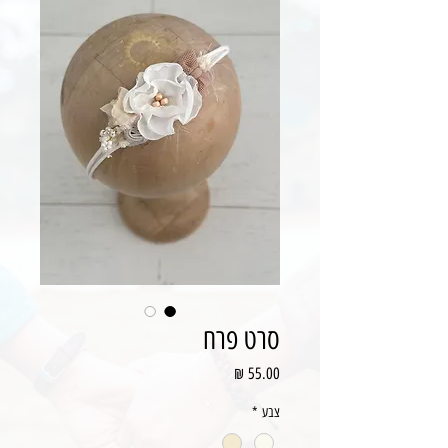
סרט פרח
מחיר
צבע
*