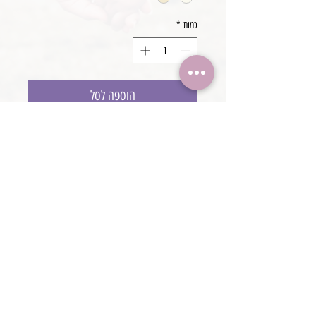
כמות
*
הוספה לסל
סרט פרח
עבודת יד
@boaronjulia jbphotoprops @
כתובת החנות: קיסריה, ישראל