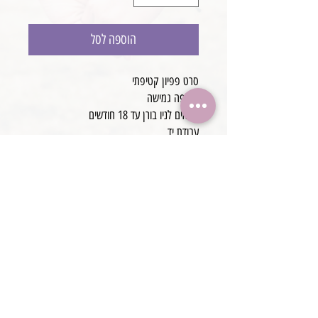
הוספה לסל
סרט פפיון קטיפתי
קטיפה גמישה
מתאים לניו בורן עד 18 חודשים
עבודת יד
ניתן להתאים עיטוף לניובורן לכל צבע (ליצור
קשר בטל 0506-449229)
@boaronjulia jbphotoprops @
כתובת החנות: קיסריה, ישראל