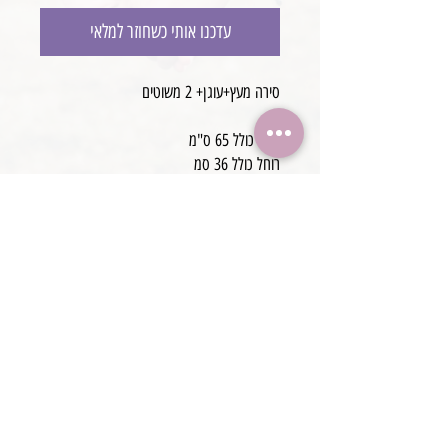
עדכנו אותי כשחוזר למלאי
סירה מעץ+עוגן+ 2 משוטים
אורך כולל 65 ס"מ
רוחל כולל 36 סמ
מתאים לצילמי ילד יושב ולצילומי ניו בורן
עבודת יד
@boaronjulia jbphotoprops @
כתובת החנות: קיסריה, ישראל