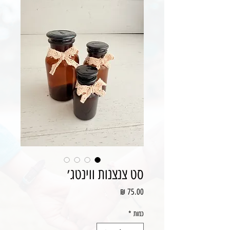
סט צנצנות ווינטג׳
מחיר
כמות
*