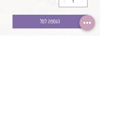
הוספה לסל
סט צנצנות וינטג׳ חומות
עם גימור תחרה
גובה הצנצנות 14 ס״מ, 12 ס״מ, 10 ס״מ
@boaronjulia jbphotoprops @
כתובת החנות: קיסריה, ישראל