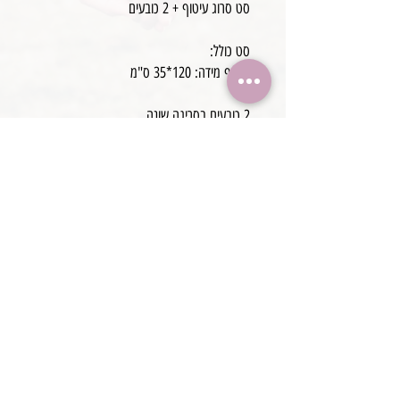
סט סרוג עיטוף + 2 כובעים
סט כולל:
עיטוף מידה: 120*35 ס"מ
2 כובעים בסריגה שונה
עבודת יד
@boaronjulia jbphotoprops @
כתובת החנות: קיסריה, ישראל