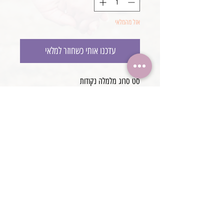
אזל מהמלאי
עדכנו אותי כשחוזר למלאי
סט סרוג מלמלה נקודות
סט כולל בגד גוף בשילוב מלמלה סרוגה
וכובע תואם
צמר רך ונעים למגע
עבודת יד
@boaronjulia jbphotoprops @
כתובת החנות: קיסריה, ישראל