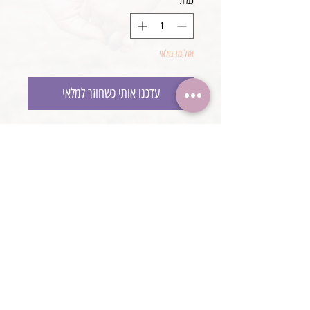
כמות
*
אזל מהמלאי
עדכנו אותי כשחוזר למלאי
סט מיטה בסגנון בוהו שיק
הכולל מזרן דו צדדי וכרית תואמת
מידה סטנדרטית - 40*30 ס״מ
עבודת יד
@boaronjulia jbphotoprops @
כתובת החנות: קיסריה, ישראל