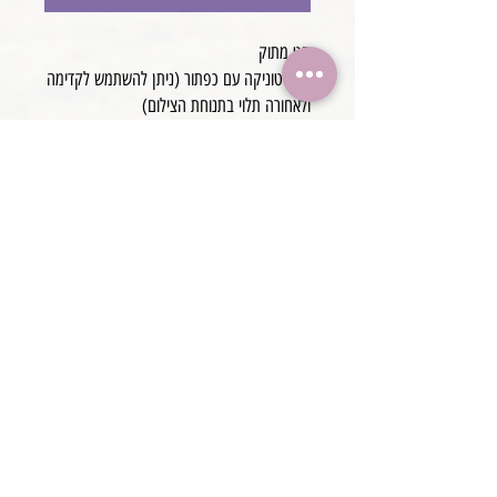
סט מתוק
כולל טוניקה עם כפתור (ניתן להשתמש לקדימה
ולאחורה תלוי בתנוחת הצילום)
נכנס חלק תואם גמיש בגימור גומייה
סרט מעוצב מבדים תואמים
עבודת יד
@boaronjulia jbphotoprops @
כתובת החנות: קיסריה, ישראל