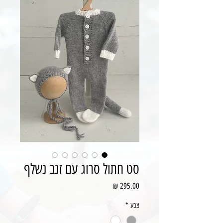
סט חתול סרוג עם זנב נשלף
מחיר
צבע
*