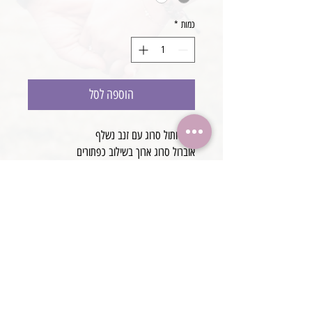
כמות
*
הוספה לסל
סט חתול סרוג עם זנב נשלף
אוברול סרוג ארוך בשילוב כפתורים
כובע חתלתול עם אוזניי תואם
זנב סרוג נשלף
מידה NB
עבודת יד