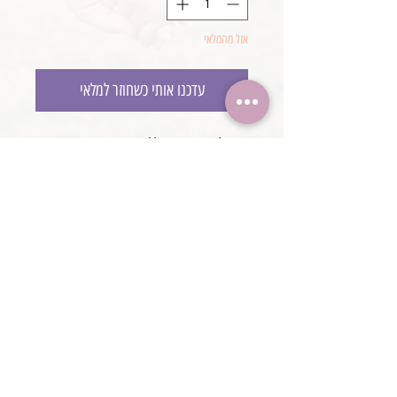
אזל מהמלאי
עדכנו אותי כשחוזר למלאי
סט בלרינה סרוג הכלל:
בגד גוף סרוג בשילוב מלמלה עשירה
נעליים סרוגות עם אפשרות לקשירה
סרט פנינים תואם
@boaronjulia jbphotoprops @
כתובת החנות: קיסריה, ישראל