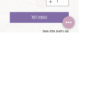
הוספה לסל
סט בלונים תלת מימד
5 יחידות בסט
עבודת יד
@boaronjulia jbphotoprops @
כתובת החנות: קיסריה, ישראל