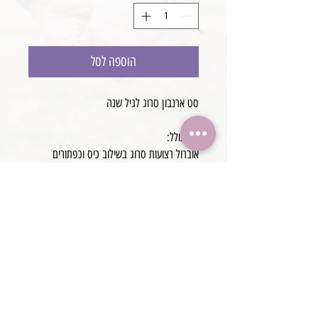
הוספה לסל
סט ארנבון סרוג לגיל שנה
סט כולל:
אוברול רצועות סרוג בשילוב כיס וכפתורים
כובע ארבון סרוג תואם
מידה 12-18 חודשים
סרוג מצמר רך ונעים למגע
עבודת יד