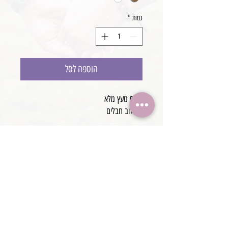
כמות
*
הוספה לסל
סולם מעץ מלא
בשילוב חבלים
מידה:
גובה 70 ס״מ
רוחב 48 ס״מ
עבודת יד