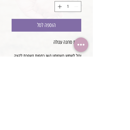
הוספה לסל
מפית סרוגה עגולה
יכול לשמש כשטיחון ו/או כמפית נשפכת לקצה
אביזר
קוטר: בין 35-45 ס"מ
עבודת יד
@boaronjulia jbphotoprops @