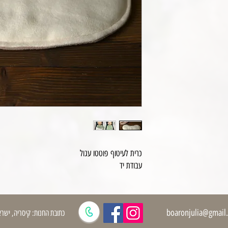
כרית לעיטוף פוטטו עגול
עבודת יד
boaronjulia@gmail
כתובת החנות: קיסריה, ישרא
גוד | רקעים | פופים לצילומי ניובורן וציוד