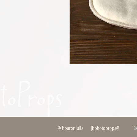
ל
@boaronjulia jbphotoprops @