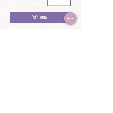
הוספה לסל
כרית כבשה לצילום
עבודת יד
@boaronjulia jbphotoprops @
כתובת החנות: קיסריה, ישראל