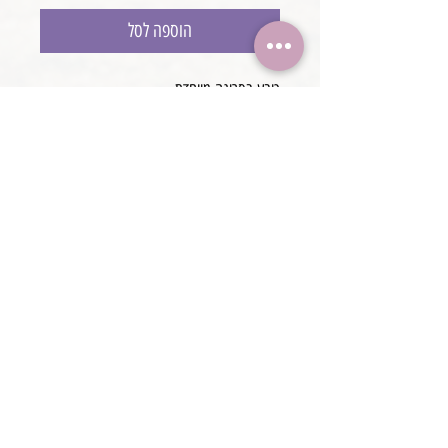
הוספה לסל
כובע בסריגה מיוחדת
מידה NB
עבודת יד
@boaronjulia jbphotoprops @
כתובת החנות: קיסריה, ישראל
2020 כל הזכויות שמורות ליולי בוארון