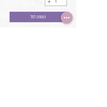
הוספה לסל
גלידה קטנה לצילומים
עשויה מבדים נעימים למגע
בעבודת יד
@boaronjulia jbphotoprops @
כתובת החנות: קיסריה, ישראל