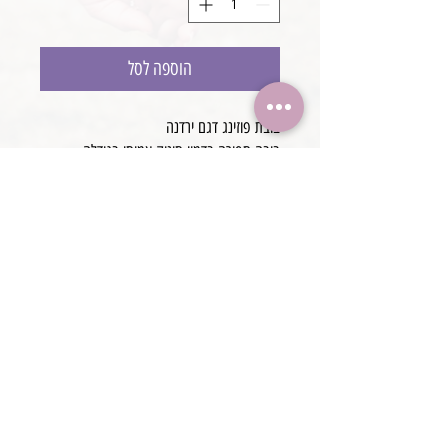
הוספה לסל
בובת פוזינג דגם ירדנה
בובה תפורה בדמוי תינוק אמיתי בגודלה
מפרקים גמישים ליצירת כל תנוחה, וכל עיטוף
אביזר מושלם כדי ללמוד פוזינג, זווית צילום,
עיטופים.
@boaronjulia jbphotoprops @
כתובת החנות: קיסריה, ישראל