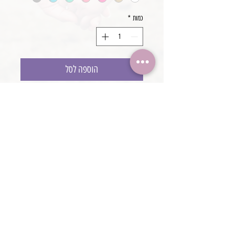
כמות
*
הוספה לסל
בובת ארנבון קטנה
נעים למגע
עבודת יד
@boaronjulia jbphotoprops @
כתובת החנות: קיסריה, ישראל