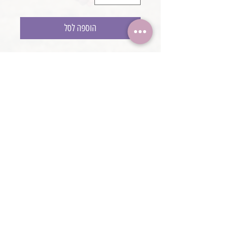
הוספה לסל
בגד גוף תחרה
מידה ניו בורן
עבודת יד.
@boaronjulia jbphotoprops @
כתובת החנות: קיסריה, ישראל
2020 כל הזכויות שמורות ליולי בוארון