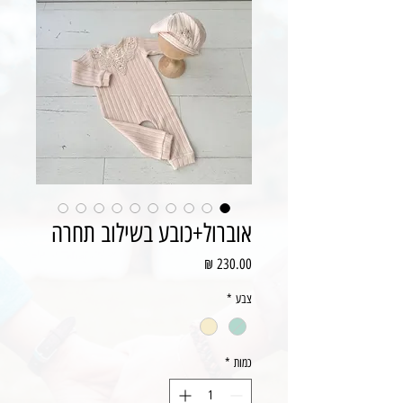
אוברול+כובע בשילוב תחרה
מחיר
צבע
*
כמות
*