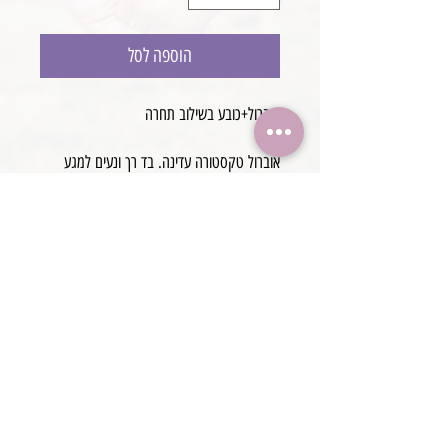
הוספה לסל
אוברול+כובע בשילוב תחרה
אוברול טקסטורה עדינה. בד רך ונעים למגע
בשילוב תחרה
וכובע תואם
עבודת יד
@boaronjulia jbphotoprops @
כתובת החנות: קיסריה, ישראל